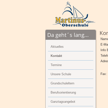
Kon
Da geht´s lang...
Name
E-Mai
Aktuelles
Info 
Telef
Kontakt
Adre
Termine
Fax:
Unsere Schule
Grundschuleltern
Berufsorientierung
Ganztagsangebot