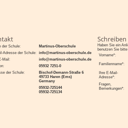
takt
Schreiben
Haben Sie ein Anl
 der Schule:
Martinus-Oberschule
benutzen Sie bitte
l-Adresse der Schule:
info@martinus-oberschule.de
Vorname*:
E-Mail:
info@martinus-oberschule.de
Familienname*:
on:
05932 7251-0
sse der Schule:
Bischof-Demann-Straße 6
Ihre E-Mail-
49733 Haren (Ems)
Adresse*:
Germany
Fragen,
05932-725144
Bemerkungen*:
05932-725134