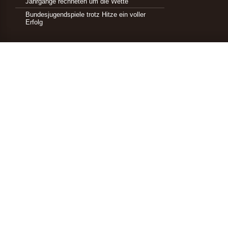
Jahrgänge rechneten um die Wette
Bundesjugendspiele trotz Hitze ein voller
Erfolg