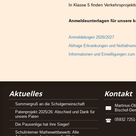
In Klasse 5 finden Verkehrsprojektt
Anmeldeunterlagen für unsere 
Anmeldebogen 2026/2027
Abfrage Erkrankungen und Notfallnu
Informationen und Einwilligungen zu
Aktuelles
Kontakt
Sommergruß an die Schulgemeinschaft
Martinus-Ob
Bischof-De
Patenprojekt 2025/26: Abschied und Dank für
unsere Paten
05932 7251
Die Pausenliga hat ihre Sieger!
Schulinterner Mathewettbewerb: Alle