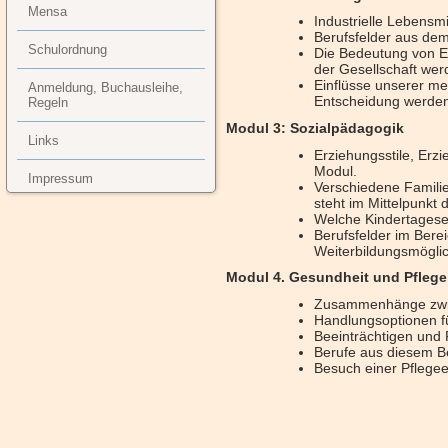
Mensa
Industrielle Lebensm
Berufsfelder aus de
Schulordnung
Die Bedeutung von E
der Gesellschaft wer
Einflüsse unserer me
Anmeldung, Buchausleihe,
Entscheidung werden
Regeln
Modul 3: Sozialpädagogik
Links
Erziehungsstile, Er
Modul.
Impressum
Verschiedene Familie
steht im Mittelpunkt 
Welche Kindertagesei
Berufsfelder im Bere
Weiterbildungsmöglic
Modul 4. Gesundheit und Pflege
Zusammenhänge zwis
Handlungsoptionen f
Beeinträchtigen und P
Berufe aus diesem B
Besuch einer Pflegee